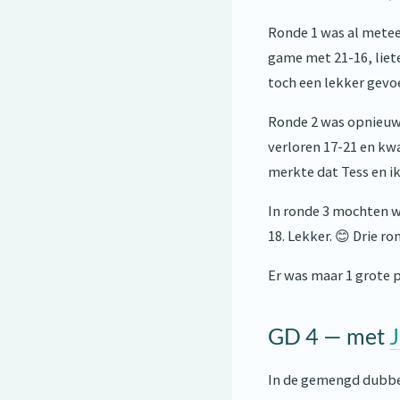
Ronde 1 was al metee
game met 21-16, liet
toch een lekker gevoe
Ronde 2 was opnieuw 
verloren 17-21 en kwa
merkte dat Tess en i
In ronde 3 mochten 
18. Lekker. 😊 Drie 
Er was maar 1 grote 
GD 4 — met
J
In de gemengd dubbel