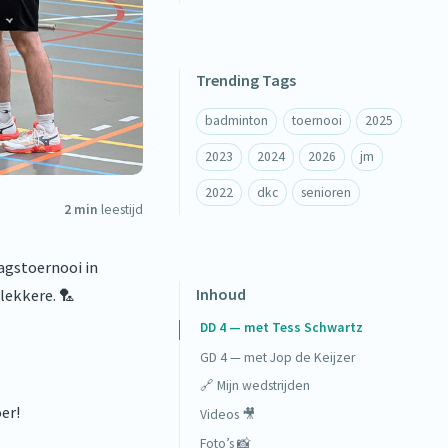
Trending Tags
badminton
toernooi
2025
2023
2024
2026
jm
2022
dkc
senioren
2 min
leestijd
agstoernooi in
Inhoud
lekkere. 🏸
DD 4 — met Tess Schwartz
GD 4 — met Jop de Keijzer
🔗 Mijn wedstrijden
er!
Videos 🎥
Foto’s 📸