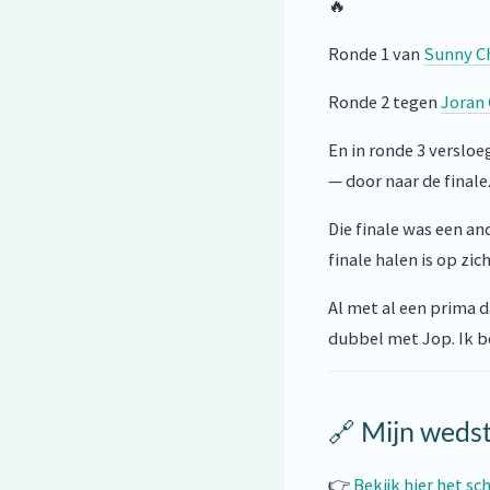
🔥
Ronde 1 van
Sunny C
Ronde 2 tegen
Joran
En in ronde 3 verslo
— door naar de finale.
Die finale was een an
finale halen is op zic
Al met al een prima 
dubbel met Jop. Ik be
🔗 Mijn wedst
👉
Bekijk hier het sc