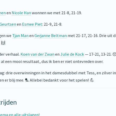
hen
en
Nicole Han
wonnen we met 21-8, 21-19.
 Geurtsen
en
Esmee Piet
: 21-9, 21-8.
egen we
Tjan Man
en
Gerjanne Beltman
met 21-17, 21-16. Drie uit d
 🙌
der verhaal.
Koen van der Zwan
en
Julie de Kock
— 17-21, 13-21. 
h al een mooi resultaat, dus ik ben er niet ontevreden over.
dag: drie overwinningen in het damesdubbel met Tess, en zilver 
n er blij mee. 🏸 Allebei bedankt voor het spelen! 💪
rijden
hema en alle uitslagen!