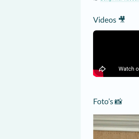
Videos 🎥
Foto’s 📸