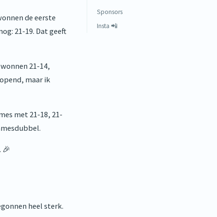
Sponsors
wonnen de eerste
Insta 📲
og: 21-19. Dat geeft
e wonnen 21-14,
slopend, maar ik
ames met 21-18, 21-
damesdubbel.
 🎉
egonnen heel sterk.