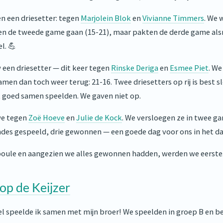
n een driesetter: tegen
Marjolein Blok
en
Vivianne Timmers
. We 
en de tweede game gaan (15-21), maar pakten de derde game alsn
l. 💪
een driesetter — dit keer tegen
Rinske Deriga
en
Esmee Piet
. W
men dan toch weer terug: 21-16. Twee driesetters op rij is best 
k goed samen speelden. We gaven niet op.
we tegen
Zoë Hoeve
en
Julie de Kock
. We versloegen ze in twee g
rondes gespeeld, drie gewonnen — een goede dag voor ons in het 
poule en aangezien we alles gewonnen hadden, werden we eerste.
op de Keijzer
 speelde ik samen met mijn broer! We speelden in groep B en b