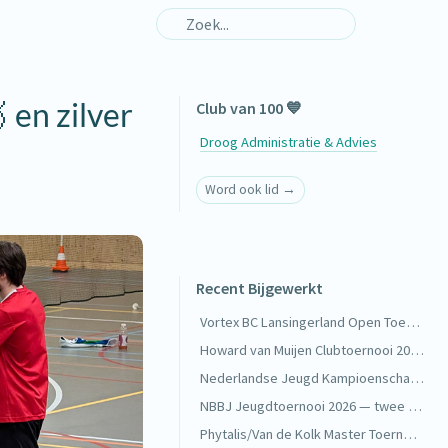
 en zilver
Club van 100 💙
Droog Administratie & Advies
Word ook lid →
Recent Bijgewerkt
Vortex BC Lansingerland Open Toernooi 2026 — goud in de VD 4 🥇
Howard van Muijen Clubtoernooi 2026 — lekker veel wedstrijden bij DKC 🏸
Nederlandse Jeugd Kampioenschappen 2026 — twee keer Nederlands kampioen 🥇
NBBJ Jeugdtoernooi 2026 — twee keer goud in Boxtel 🥇
Phytalis/Van de Kolk Master Toernooi — drie halve finales 🥉