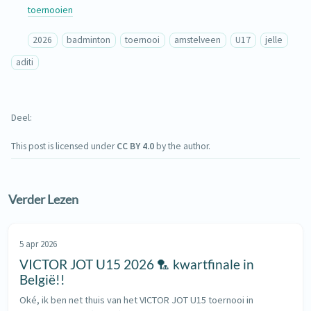
toernooien
2026
badminton
toernooi
amstelveen
U17
jelle
aditi
Deel
This post is licensed under
CC BY 4.0
by the author.
Verder Lezen
5 apr 2026
VICTOR JOT U15 2026 🏸 kwartfinale in
België!!
Oké, ik ben net thuis van het VICTOR JOT U15 toernooi in 