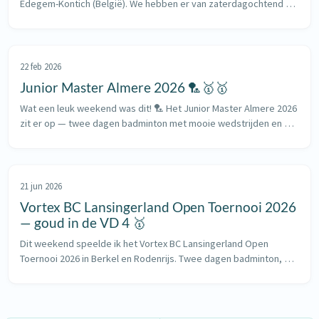
Edegem-Kontich (België). We hebben er van zaterdagochtend 
tot zondagavond gevochten en ik ben nog steeds een beetje 
moe 😅 XD U15 — Gemeng...
22 feb 2026
Junior Master Almere 2026 🏸🥇🥇
Wat een leuk weekend was dit! 🏸 Het Junior Master Almere 2026 
zit er op — twee dagen badminton met mooie wedstrijden en 
gelukkig ook mooie resultaten. ✨ Zaterdag 21 februari 🗓️ VE U17 
— Ronde 1...
21 jun 2026
Vortex BC Lansingerland Open Toernooi 2026
— goud in de VD 4 🥇
Dit weekend speelde ik het Vortex BC Lansingerland Open 
Toernooi 2026 in Berkel en Rodenrijs. Twee dagen badminton, 
met de mix met Jelle Smeding en twee keer vrouwendubbel met 
Aditi Prabhudesai (in...