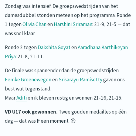
Zondag was intensief. De groepswedstrijden van het
damesdubbel stonden meteen op het programma. Ronde
1 tegen
Olivia Chan
en
Harshini Sriraman
: 21-9, 21-5 — dat
was snel klaar.
Ronde 2 tegen
Dakshita Goyat
en
Aaradhana Karthikeyan
Priya
: 21-8, 21-11.
De finale was spannender dan de groepswedstrijden.
Femke Groenewegen
en
Srisarayu Ramisetty
gaven ons
best wat tegenstand.
Maar
Aditi
en ik bleven rustig en wonnen 21-16, 21-15.
VD U17 ook gewonnen.
Twee gouden medailles op één
dag — dat was ff een moment. 😍