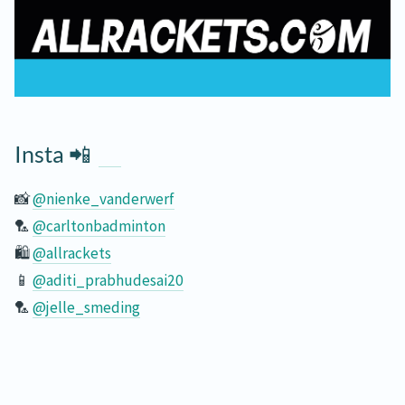
Insta 📲
📸
@nienke_vanderwerf
🏸
@carltonbadminton
🛍️
@allrackets
📱
@aditi_prabhudesai20
🏸
@jelle_smeding