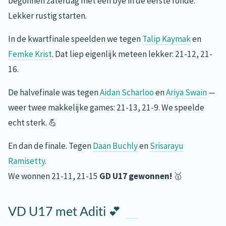
begonnen zaterdag met een bye in de eerste ronde.
Lekker rustig starten.
In de kwartfinale speelden we tegen
Talip Kaymak
en
Femke Krist
. Dat liep eigenlijk meteen lekker: 21-12, 21-
16.
De halvefinale was tegen
Aidan Scharloo
en
Ariya Swain
—
weer twee makkelijke games: 21-13, 21-9. We speelde
echt sterk. 💪
En dan de finale. Tegen
Daan Buchly
en
Srisarayu
Ramisetty
.
We wonnen 21-11, 21-15
GD U17 gewonnen!
🥇
VD U17 met Aditi 💕