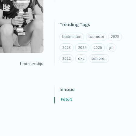
Trending Tags
badminton
toernooi
2025
2023
2024
2026
jm
2022
dkc
senioren
1 min
leestijd
Inhoud
Foto’s