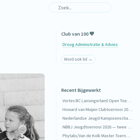
Club van 100 💙
Droog Administratie & Advies
Word ook lid →
Recent Bijgewerkt
Vortex BC Lansingerland Open Toernooi 2026 — goud in de VD 4 🥇
Howard van Muijen Clubtoernooi 2026 — lekker veel wedstrijden bij DKC 🏸
Nederlandse Jeugd Kampioenschappen 2026 — twee keer Nederlands kampioen 🥇
NBBJ Jeugdtoernooi 2026 — twee keer goud in Boxtel 🥇
Phytalis/Van de Kolk Master Toernooi — drie halve finales 🥉