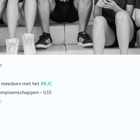
f
 meedoen met het
RKJC
-kampioenschappen – U15
: