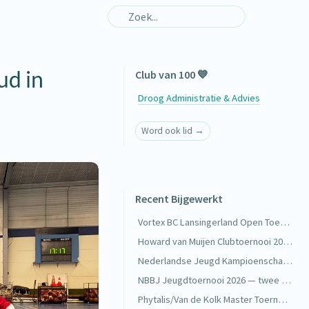
ud in
Club van 100 💙
Droog Administratie & Advies
Word ook lid →
Recent Bijgewerkt
Vortex BC Lansingerland Open Toernooi 2026 — goud in de VD 4 🥇
Howard van Muijen Clubtoernooi 2026 — lekker veel wedstrijden bij DKC 🏸
Nederlandse Jeugd Kampioenschappen 2026 — twee keer Nederlands kampioen 🥇
NBBJ Jeugdtoernooi 2026 — twee keer goud in Boxtel 🥇
Phytalis/Van de Kolk Master Toernooi — drie halve finales 🥉