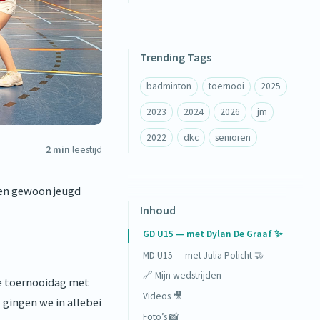
Trending Tags
badminton
toernooi
2025
2023
2024
2026
jm
2022
dkc
senioren
2 min
leestijd
een gewoon jeugd
Inhoud
GD U15 — met Dylan De Graaf ✨
MD U15 — met Julia Policht 🤝
🔗 Mijn wedstrijden
le toernooidag met
Videos 🎥
k gingen we in allebei
Foto’s 📸