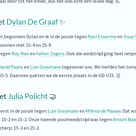
al door tot het einde, dus het was echt een leuke dag. 💪
et
Dylan De Graaf
✨
l begonnen Dylan en ik in de poule tegen
Ravi Ensermo
en
Suus 
wonnen met 15-4 en 15-9.
tegen
Ray Xiao
en
Fallon Zegers
. Ook die wedstrijd ging heel netjes
David Paans
en
Lize Graumans
tegenover ons. We hielden het tem
5-5. Daarmee pakten we de eerste plaats in de GD U15. 🥇
et
Julia Policht
🤝
eerst in de poule tegen
Lize Graumans
en
Milena de Paauw
. Dat wa
15-2 en 15-2. Onze tweede poulewedstrijd was tegen
Amishi Bai
herp: 15-3 en 15-2.