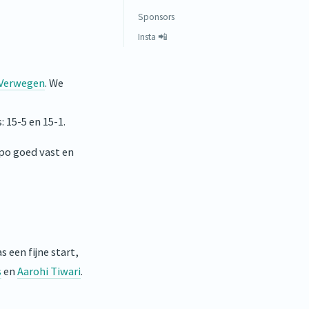
Sponsors
Insta 📲
Verwegen
. We
: 15-5 en 15-1.
po goed vast en
s een fijne start,
s
en
Aarohi Tiwari
.