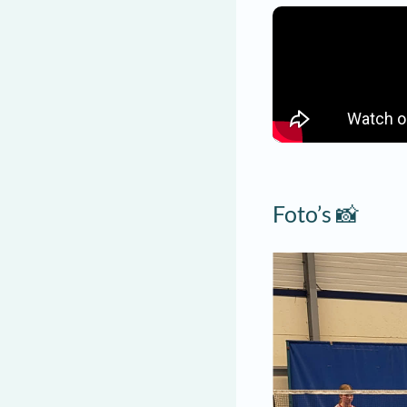
Foto’s 📸