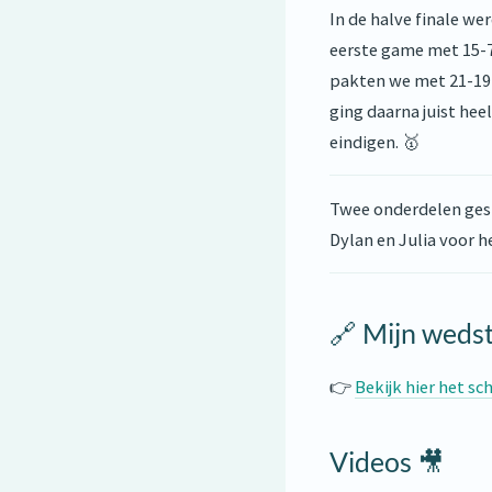
In de halve finale w
eerste game met 15-7
pakten we met 21-19, 
ging daarna juist hee
eindigen. 🥇
Twee onderdelen gespe
Dylan en Julia voor 
🔗 Mijn wedst
👉
Bekijk hier het sc
Videos 🎥