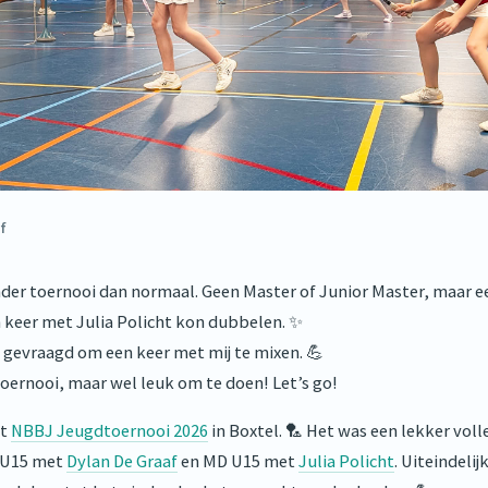
f
nder toernooi dan normaal. Geen Master of Junior Master, maar 
n keer met Julia Policht kon dubbelen. ✨
n gevraagd om een keer met mij te mixen. 💪
oernooi, maar wel leuk om te doen! Let’s go!
et
NBBJ Jeugdtoernooi 2026
in Boxtel. 🏸 Het was een lekker vol
 U15 met
Dylan De Graaf
en MD U15 met
Julia Policht
. Uiteindelij