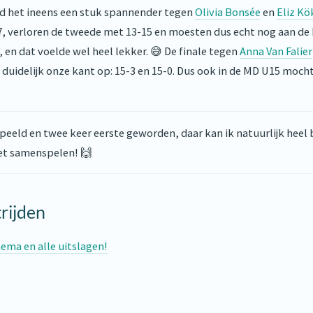
erd het ineens een stuk spannender tegen
Olivia Bonsée
en
Eliz K
, verloren de tweede met 13-15 en moesten dus echt nog aan de b
en dat voelde wel heel lekker. 😅 De finale tegen
Anna Van Falier
l duidelijk onze kant op: 15-3 en 15-0. Dus ook in de MD U15 mo
eld en twee keer eerste geworden, daar kan ik natuurlijk heel b
het samenspelen! 🙌
rijden
hema en alle uitslagen!