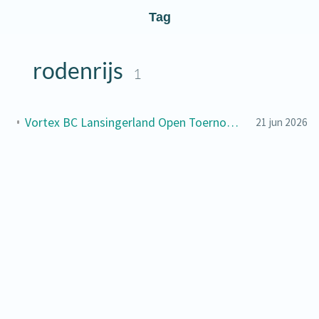
Tag
rodenrijs
1
Vortex BC Lansingerland Open Toernooi 2026 — goud in de VD 4 🥇
21 jun 2026